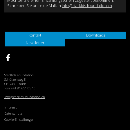
Möchten Sie einen Einzahlungsschein zugestellt bekommen:
Schreiben Sie uns eine Mail an
info@starkids-foundation.ch
.
Kontakt
Downloads
Newsletter
StarKids Foundation
Schützenweg 8
CH-7430 Thusis
Fon +41 81 651 05 10
info@starkids-foundation.ch
Impressum
Datenschutz
Cookie-Einstellungen