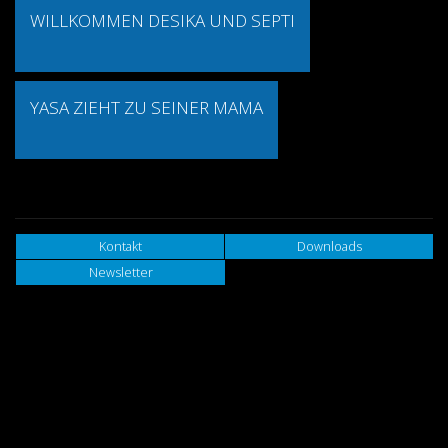
WILLKOMMEN DESIKA UND SEPTI
YASA ZIEHT ZU SEINER MAMA
Kontakt
Downloads
Newsletter
StarKids Foundation
Schützenweg 8
CH-7430 Thusis
Fon +41 81 651 05 10